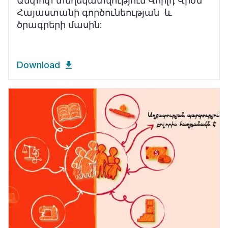
Ամփոփ տեղեկատվություն Վորլդ Վիժն
Հայաստանի գործունեության և
ծրագրերի մասին:
Download