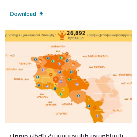
Download
Վորլդ Վիժն Հայաստանի տարեկան