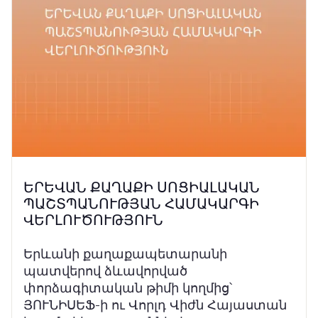
ԵՐԵՎԱՆ ՔԱՂԱՔԻ ՍՈՑԻԱԼԱԿԱՆ
ՊԱՇՏՊԱՆՈՒԹՅԱՆ ՀԱՄԱԿԱՐԳԻ
ՎԵՐԼՈՒԾՈՒԹՅՈՒՆ
Երևանի քաղաքապետարանի
պատվերով ձևավորված
փորձագիտական թիմի կողմից՝
ՅՈՒՆԻՍԵՖ-ի ու Վորլդ Վիժն Հայաստան