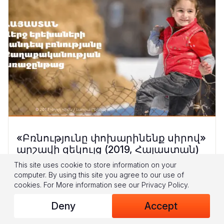
«Բռնությունը փոխարինենք սիրով»
արշավի զեկույց (2019, Հայաստան)
This site uses cookie to store information on your
Ինչպես աշխարհի շատ երկրներում,
computer. By using this site you agree to our use of
Հայաստանում ապրող երեխաները
cookies.
For More information see our
Privacy Policy
.
նույնպես բռնության զոհ են դառնում՝
Deny
Accept
իրենց ընտանիքներում և համայնքում։
Չնայած այն փաստին, որ պետությունը,