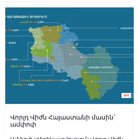
Վորլդ Վիժն Հայաստանի մասին՝
ամփոփ