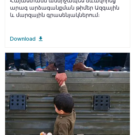
Հայաստանն անմիջապես ձևավորեց
արագ արձագանքման թիմեր Ազգային
և մարզային գրասենյակներում։
Download