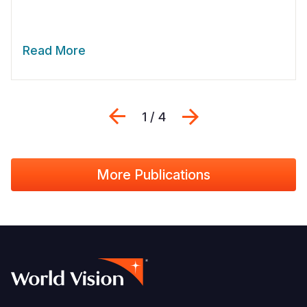
Read More
Previous
Seguinte
1 / 4
More Publications