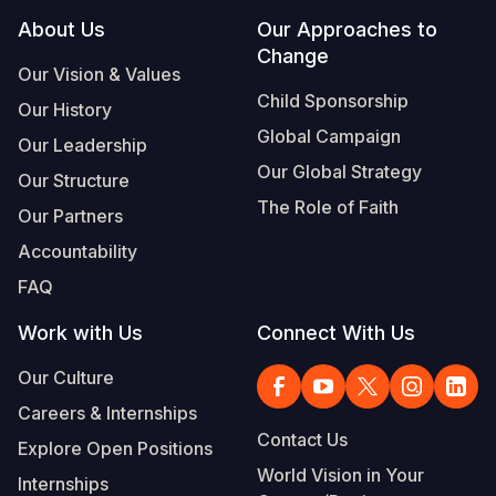
Footer
About Us
Our Approaches to
Change
Our Vision & Values
Child Sponsorship
Our History
Global Campaign
Our Leadership
Our Global Strategy
Our Structure
The Role of Faith
Our Partners
Accountability
FAQ
Work with Us
Connect With Us
Our Culture
Careers & Internships
Contact Us
Explore Open Positions
World Vision in Your
Internships