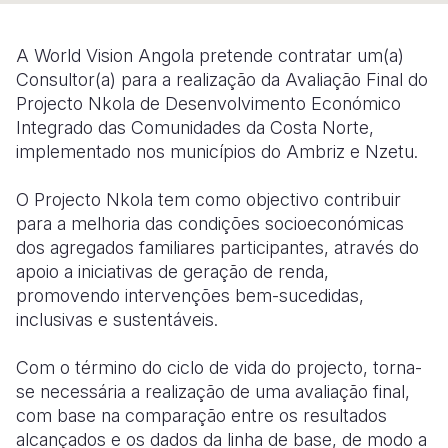
Somalia
South Kor
Romania
A World Vision Angola pretende contratar um(a)
South Afri
Sri Lanka
Spain
Consultor(a) para a realização da Avaliação Final do
Projecto Nkola de Desenvolvimento Económico
South Sud
Taiwan
Syria
Integrado das Comunidades da Costa Norte,
implementado nos municípios do Ambriz e Nzetu.
Sudan
Timor Lest
Switzerlan
Tanzania
Thailand
Türkiye
O Projecto Nkola tem como objectivo contribuir
para a melhoria das condições socioeconómicas
Uganda
Vietnam
Ukraine
dos agregados familiares participantes, através do
apoio a iniciativas de geração de renda,
Zambia
Vanuatu
United Ki
promovendo intervenções bem-sucedidas,
Zimbabwe
West Bank
inclusivas e sustentáveis.
Yemen
Com o término do ciclo de vida do projecto, torna-
se necessária a realização de uma avaliação final,
com base na comparação entre os resultados
alcançados e os dados da linha de base, de modo a