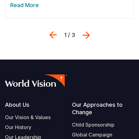
Read More
Previous
Seguinte
1 / 3
Footer
About Us
Our Approaches to
Change
Our Vision & Values
Child Sponsorship
Our History
Global Campaign
Our Leadership