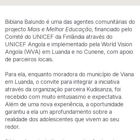
Somalia
South Kor
Romania
Bibiana Balundo é uma das agentes comunitárias do
South Afri
Sri Lanka
Spain
projecto
Mais e Melhor Educação
, financiado pelo
Comité do UNICEF da Finlândia através do
South Sud
Taiwan
Syria
UNICEF Angola e implementado pela World Vision
Sudan
Timor Lest
Switzerlan
Angola (WVA) em Luanda e no Cunene, com apoio
de parceiros locais.
Tanzania
Thailand
Türkiye
Para ela, enquanto moradora do município de Viana
Uganda
Vietnam
Ukraine
em Luanda, o convite para integrar a iniciativa
Zambia
Vanuatu
United Ki
através da organização parceira Kudisanza, foi
recebido com muito entusiasmo e expectativa.
Zimbabwe
West Bank
Além de uma nova experiência, a oportunidade
garantiu a ela um aprofundamento sobre a
Yemen
realidade dos adolescentes que vivem ao seu
redor.