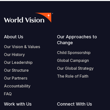
Footer
About Us
Our Approaches to
Change
Our Vision & Values
Child Sponsorship
Our History
Global Campaign
Our Leadership
Our Global Strategy
Our Structure
The Role of Faith
Our Partners
Accountability
FAQ
Work with Us
Connect With Us