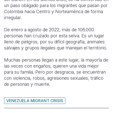
un paso obligado para los migrantes que pasan por
Somalia
South Kor
Romania
Colombia hacia Centro y Norteamérica de forma
irregular.
South Afri
Sri Lanka
Spain
De enero a agosto de 2022, más de 106.000
South Sud
Taiwan
Syria
personas han cruzado por esta selva. Es un lugar
Sudan
Timor Lest
Switzerlan
lleno de peligros, por su difícil geografía, animales
salvajes y grupos ilegales que manejan el territorio.
Tanzania
Thailand
Türkiye
Muchas personas llegan a este lugar, la mayoría de
Uganda
Vietnam
Ukraine
las veces con engaños, quieren una vida mejor
Zambia
Vanuatu
United Ki
para su familia. Pero por desgracia, se encuentran
con violencia, robos, agresiones sexuales, tráfico
Zimbabwe
West Bank
de personas y muerte.
Yemen
VENEZUELA MIGRANT CRISIS