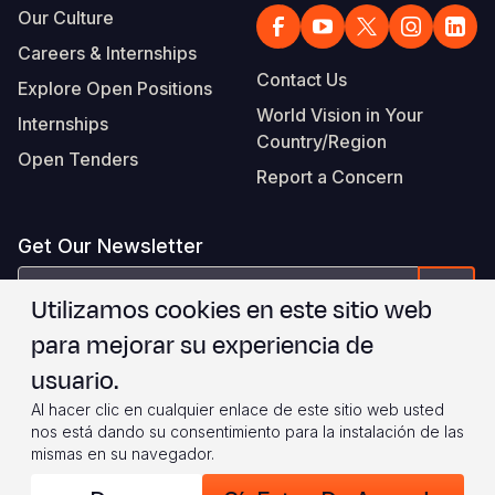
Our Culture
Careers & Internships
Contact Us
Explore Open Positions
World Vision in Your
Internships
Country/Region
Open Tenders
Report a Concern
Get Our Newsletter
correo
Form
Utilizamos cookies en este sitio web
electrónico
para mejorar su experiencia de
Estoy de acuerdo con
.
WVI's Terms & Conditions
usuario.
Al hacer clic en cualquier enlace de este sitio web usted
Footer
Privacy Policy
Terms of Use
nos está dando su consentimiento para la instalación de las
mismas en su navegador.
Legal
© 2026 World Vision International