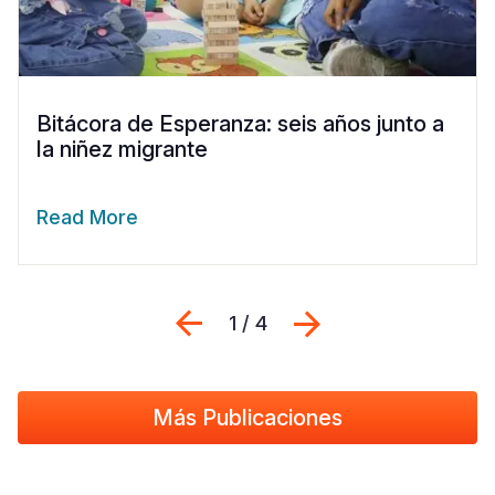
Bitácora de Esperanza: seis años junto a
la niñez migrante
Read More
Previous
Siguiente
1 / 4
Más Publicaciones