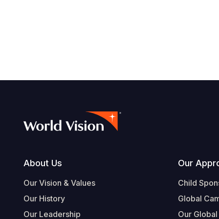
Footer
About Us
Our Appr
Our Vision & Values
Child Spon
Our History
Global Ca
Our Leadership
Our Global