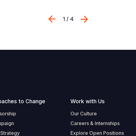
Previous
Suivant
1 / 4
oaches to Change
Work with Us
sorship
Our Culture
mpaign
Careers & Internships
 Strategy
Explore Open Positions