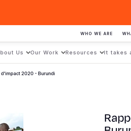
WHO WE ARE
WH
bout Us
Our Work
Resources
It takes
 d'impact 2020 - Burundi
Rapp
Buru