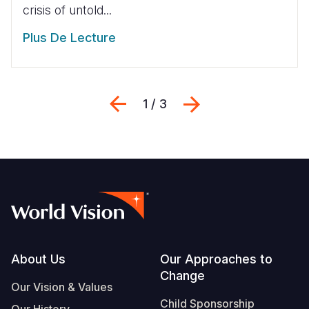
crisis of untold...
Plus De Lecture
Previous
Suivant
1 / 3
Footer
About Us
Our Approaches to
Change
Our Vision & Values
Child Sponsorship
Our History