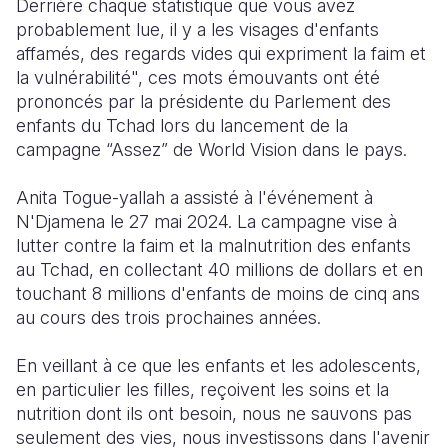
Derrière chaque statistique que vous avez
probablement lue, il y a les visages d'enfants
South Afri
South Kor
Romania
affamés, des regards vides qui expriment la faim et
la vulnérabilité", ces mots émouvants ont été
South Sud
Sri Lanka
Spain
prononcés par la présidente du Parlement des
Sudan
Taiwan
Syria
enfants du Tchad lors du lancement de la
campagne “Assez” de World Vision dans le pays.
Tanzania
Timor Lest
Switzerlan
Anita Togue-yallah a assisté à l'événement à
Uganda
Thailand
Türkiye
N'Djamena le 27 mai 2024. La campagne vise à
Zambia
Vietnam
Ukraine
lutter contre la faim et la malnutrition des enfants
au Tchad, en collectant 40 millions de dollars et en
Zimbabwe
Vanuatu
United Ki
touchant 8 millions d'enfants de moins de cinq ans
au cours des trois prochaines années.
West Bank
Yemen
En veillant à ce que les enfants et les adolescents,
en particulier les filles, reçoivent les soins et la
nutrition dont ils ont besoin, nous ne sauvons pas
seulement des vies, nous investissons dans l'avenir