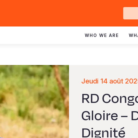
Ge
In
WHO WE ARE
WH
Jeudi 14 août 202
RD Congo
Gloire – 
Dignité