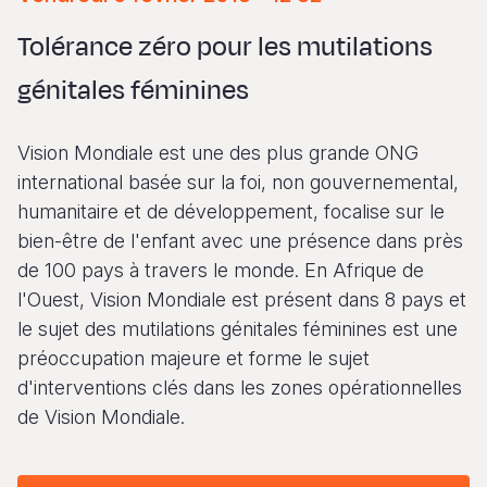
Syria Cris
Ghana
Ecuador
Japan
European 
Vietnamese
Tolérance zéro pour les mutilations
Ukraine Cri
Kenya
El Salvado
Laos
Finland
Portuguese, Portugal
génitales féminines
Venezuela 
Lesotho
Guatemala
Malaysia
France
Yemen Em
Malawi
Haiti
Mongolia
Georgia
Vision Mondiale est une des plus grande ONG
Mali
Honduras
Myanmar
Germany
international basée sur la foi, non gouvernemental,
humanitaire et de développement, focalise sur le
Mauritania
Mexico
Nepal
Iraq
bien-être de l'enfant avec une présence dans près
Mozambiq
Nicaragua
New Zeala
Ireland
de 100 pays à travers le monde. En Afrique de
l'Ouest, Vision Mondiale est présent dans 8 pays et
Niger
Peru
North Kor
Italy
le sujet des mutilations génitales féminines est une
Rwanda
United Sta
Papua New
Jordan
préoccupation majeure et forme le sujet
d'interventions clés dans les zones opérationnelles
Senegal
Venezuela
Philippines
Lebanon
de Vision Mondiale.
Sierra Leo
Singapore
Moldova
Somalia
Solomon I
Netherlan