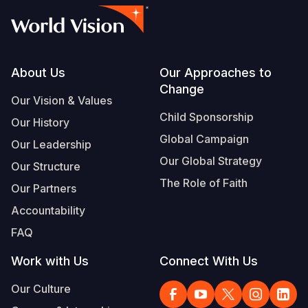
Footer
About Us
Our Approaches to
Change
Our Vision & Values
Child Sponsorship
Our History
Global Campaign
Our Leadership
Our Global Strategy
Our Structure
The Role of Faith
Our Partners
Accountability
FAQ
Work with Us
Connect With Us
Our Culture