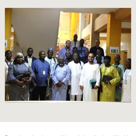
Syria Cris
Ghana
Ecuador
Japan
European 
Ukraine Cri
Kenya
El Salvado
Laos
Finland
Venezuela 
Lesotho
Guatemala
Malaysia
France
Yemen Em
Malawi
Haiti
Mongolia
Georgia
Mali
Honduras
Myanmar
Germany
Mauritania
Mexico
Nepal
Iraq
Mozambiq
Nicaragua
New Zeala
Ireland
Niger
Peru
North Kor
Italy
Rwanda
United Sta
Papua New
Jordan
Senegal
Venezuela
Philippines
Lebanon
Sierra Leo
Singapore
Moldova
Somalia
Solomon I
Netherlan