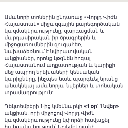
Somalia
South Kor
Romania
Ամանորի տոներին ընդառաջ «Վորլդ Վիժն
South Afri
Sri Lanka
Spain
Հայաստան» միջազգային բարեգործական
կազմակերպությունը, զարգացման և
South Sud
Taiwan
Syria
մարդասիրական իր ծրագրերին և
միջոցառումներին զուգահեռ,
Sudan
Timor Lest
Switzerlan
նախաձեռնում է նվիրատվական
Tanzania
Thailand
Türkiye
ակցիաներ, որոնք կօգնեն հոգալ
Հայաստանում աղքատության և կարիքի
Uganda
Vietnam
Ukraine
մեջ ապրող երեխաների կենսական
կարիքները, ինչպես նաև պարգևել նրանց
Zambia
Vanuatu
United Ki
անակնկալ ամանորյա նվերներ և տոնական
Zimbabwe
West Bank
տրամադրություն:
Yemen
Դեկտեմբերի 1-ից կմեկնարկի
«1 օր` 1 նվեր»
ակցիան, որի միջոցով Վորլդ Վիժն
կազմակերպությունը կփորձի հավաքել
հանգանակություն՝ Նոյեմբերյանի,