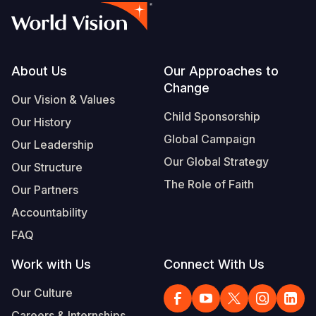
Footer
About Us
Our Approaches to
Change
Our Vision & Values
Child Sponsorship
Our History
Global Campaign
Our Leadership
Our Global Strategy
Our Structure
The Role of Faith
Our Partners
Accountability
FAQ
Work with Us
Connect With Us
Our Culture
Careers & Internships