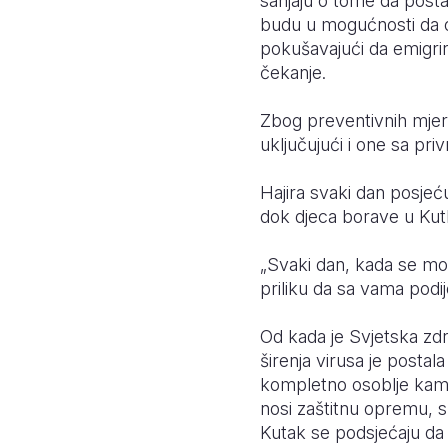
sanjaju o tome da postan
budu u mogućnosti da o
pokušavajući da emigrir
čekanje.
Zbog preventivnih mjer
uključujući i one sa pr
Hajira svaki dan posjeću
dok djeca borave u Kut
„Svaki dan, kada se mol
priliku da sa vama podi
Od kada je Svjetska zdr
širenja virusa je post
kompletno osoblje kamp
nosi zaštitnu opremu, s
Kutak se podsjećaju da 