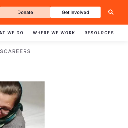
Get
Donate
Get Involved
Involved
AT WE DO
WHERE WE WORK
RESOURCES
S
CAREERS