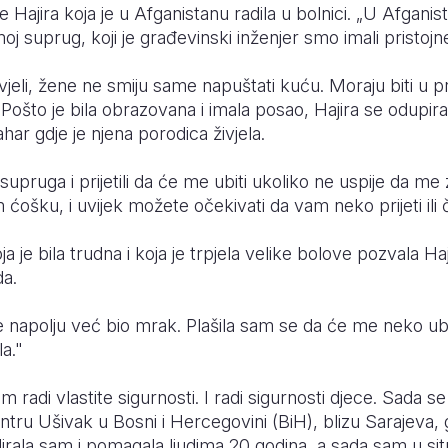
 Hajira koja je u Afganistanu radila u bolnici. „U Afganis
moj suprug, koji je građevinski inženjer smo imali pristoj
živjeli, žene ne smiju same napuštati kuću. Moraju biti u p
Pošto je bila obrazovana i imala posao, Hajira se odupir
ar gdje je njena porodica živjela.
pruga i prijetili da će me ubiti ukoliko ne uspije da me 
ćošku, i uvijek možete očekivati da vam neko prijeti ili č
a je bila trudna i koja je trpjela velike bolove pozvala Haj
da.
e napolju već bio mrak. Plašila sam se da će me neko ubit
a."
 radi vlastite sigurnosti. I radi sigurnosti djece. Sada se
tru Ušivak u Bosni i Hercegovini (BiH), blizu Sarajeva,
irala sam i pomagala ljudima 20 godina, a sada sam u sit