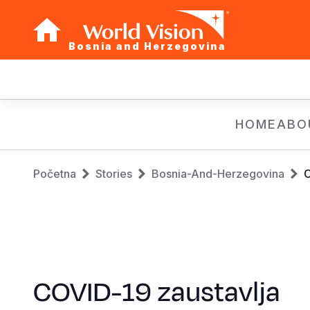
Bosnia and Herzegovina
Main
navigation
Skip
HOME
ABO
to
main
Breadcrumb
content
Početna
Stories
Bosnia-And-Herzegovina
C
COVID-19 zaustavlja