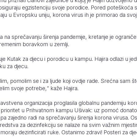
u priznati članovi zajednice u kojoj je Hajiri dozvoljeno 
siguraju egzistenciju svoje porodice. Pored poteškoća 
aju u Evropsku uniju, korona virus ih je primorao da svo
a na sprečavanju širenja pandemije, kretanje je ogranič
ivremenim boravkom u zemlji.
je Kutak za djecu i porodicu u kampu. Hajira odlazi u jedi
ku za djecu
.
im, pomolim se i za ljude koji ovdje rade. Srećna sam š
jelim svoje potrebe,“ kaže
Hajira
.
avstvena organizacija proglasila globalnu pandemiju kor
ala prioritet u Prihvatnom kampu Ušivak: uz pomoć donat
a zajedno radi na sprečavanju širenja korona virusa. Os
redstva za dezinfekciju se nalaze na svim važnim mjestima
moraju dezinficirati ruke. Ostanimo zdravi! Posteri za dj