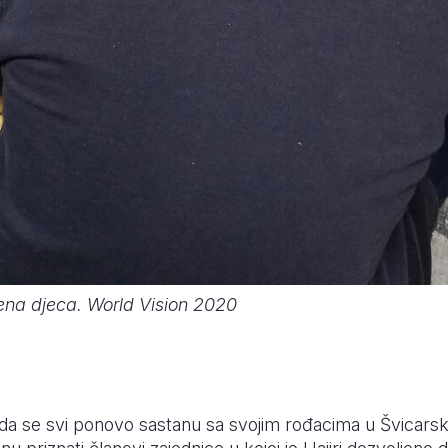
jena djeca. World Vision 2020
e da se svi ponovo sastanu sa svojim rođacima u Švicarsko