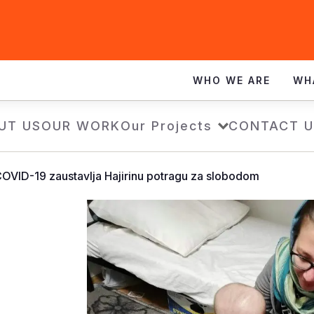
WHO WE ARE
WH
UT US
OUR WORK
Our Projects
CONTACT U
OVID-19 zaustavlja Hajirinu potragu za slobodom