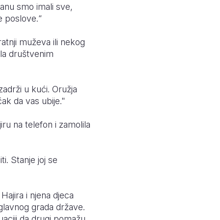
tanu smo imali sve,
ne poslove.“
ratnji muževa ili nekog
ala društvenim
zadrži u kući. Oružja
ak da vas ubije."
iru na telefon i zamolila
i. Stanje joj se
 Hajira i njena djeca
 glavnog grada države.
uaciji da drugi pomažu