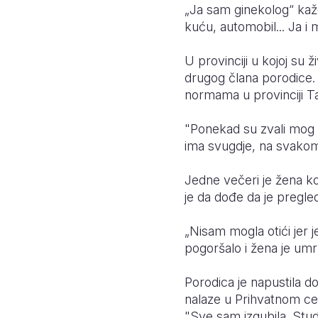
„Ja sam ginekolog“ kaže
kuću, automobil... Ja i 
U provinciji u kojoj su 
drugog člana porodice. 
normama u provinciji Tah
"Ponekad su zvali mog su
ima svugdje, na svakom 
Jedne večeri je žena koj
je da dođe da je pregle
„Nisam mogla otići jer j
pogoršalo i žena je umrl
Porodica je napustila dom
nalaze u Prihvatnom cen
"Sve sam izgubila. Stud