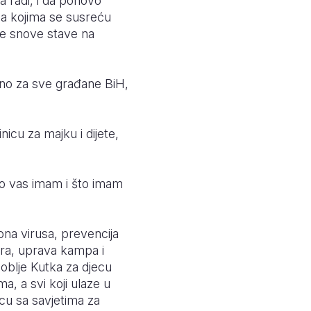
da radi, i da ponovo
sa kojima se susreću
je snove stave na
eno za sve građane BiH,
nicu za majku i dijete,
to vas imam i što imam
ona virusa, prevencija
ora, uprava kampa i
oblje Kutka za djecu
, a svi koji ulaze u
ecu sa savjetima za