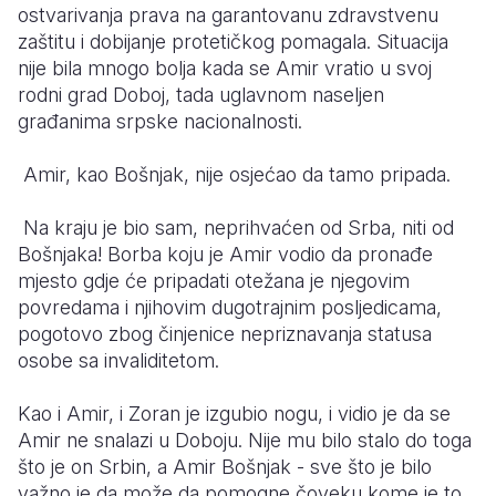
ostvarivanja prava na garantovanu zdravstvenu
zaštitu i dobijanje protetičkog pomagala. Situacija
nije bila mnogo bolja kada se Amir vratio u svoj
rodni grad Doboj, tada uglavnom naseljen
građanima srpske nacionalnosti.
Amir, kao Bošnjak, nije osjećao da tamo pripada.
Na kraju je bio sam, neprihvaćen od Srba, niti od
Bošnjaka! Borba koju je Amir vodio da pronađe
mjesto gdje će pripadati otežana je njegovim
povredama i njihovim dugotrajnim posljedicama,
pogotovo zbog činjenice nepriznavanja statusa
osobe sa invaliditetom.
Kao i Amir, i Zoran je izgubio nogu, i vidio je da se
Amir ne snalazi u Doboju. Nije mu bilo stalo do toga
što je on Srbin, a Amir Bošnjak - sve što je bilo
važno je da može da pomogne čoveku kome je to