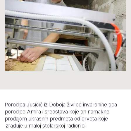
Syria Cris
Ethiopia
Ecuador
Japan
European 
Ukraine Cri
Ghana
El Salvado
Laos
Finland
Venezuela 
Kenya
Guatemala
Malaysia
France
Yemen Em
Lesotho
Haiti
Mongolia
Georgia
Malawi
Honduras
Myanmar
Germany
Mali
Mexico
Nepal
Iraq
Mauritania
Nicaragua
New Zeala
Ireland
Mozambiq
Peru
North Kor
Italy
Niger
United Sta
Papua New
Jordan
Porodica Jusičić iz Doboja živi od invalidnine oca
Rwanda
Venezuela
Philippines
Lebanon
porodice Amira i sredstava koje on namakne
prodajom ukrasnih predmeta od drveta koje
Senegal
Singapore
Moldova
izrađuje u maloj stolarskoj radionici.
Sierra Leo
Solomon I
Netherlan