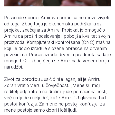
Posao ide sporo i Amirova porodica ne može živjeti
od toga. Zbog toga je ekonomska podrška kroz
projekat značajna za Amira. Projekat je omogućio
Amiru da proširi poslovanje i poboljša kvalitet svojih
proizvoda. Kompjuterski kontrolisana (CNC) mašina
koju je dobio izrađuje složene obrasce na drvenim
površinima. Proces izrade drvenih predmeta sada je
mnogo brži, zbog čega se Amir nada većem broju
narudžbi.
Život za porodicu Jusičić nije lagan, ali je Amiru
Zoran vratio vjeru u čovječnost. „Mene su moji
roditelji odgajali da ne dijelim ljude po nacionalnosti,
već na ljude i neljude“, kaže Amir. "U glavama ljudi
postoji konfuzija. Za mene ne postoji konfuzija, za
mene postoje samo dobri i loši ljudi."