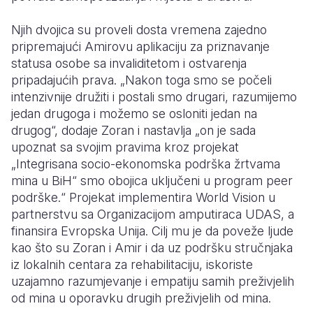
Njih dvojica su proveli dosta vremena zajedno
pripremajući Amirovu aplikaciju za priznavanje
statusa osobe sa invaliditetom i ostvarenja
pripadajućih prava. „Nakon toga smo se počeli
intenzivnije družiti i postali smo drugari, razumijemo
jedan drugoga i možemo se osloniti jedan na
drugog“, dodaje Zoran i nastavlja „on je sada
upoznat sa svojim pravima kroz projekat
„Integrisana socio-ekonomska podrška žrtvama
mina u BiH“ smo obojica uključeni u program peer
podrške.“ Projekat implementira World Vision u
partnerstvu sa Organizacijom amputiraca UDAS, a
finansira Evropska Unija. Cilj mu je da poveže ljude
kao što su Zoran i Amir i da uz podršku stručnjaka
iz lokalnih centara za rehabilitaciju, iskoriste
uzajamno razumjevanje i empatiju samih preživjelih
od mina u oporavku drugih preživjelih od mina.