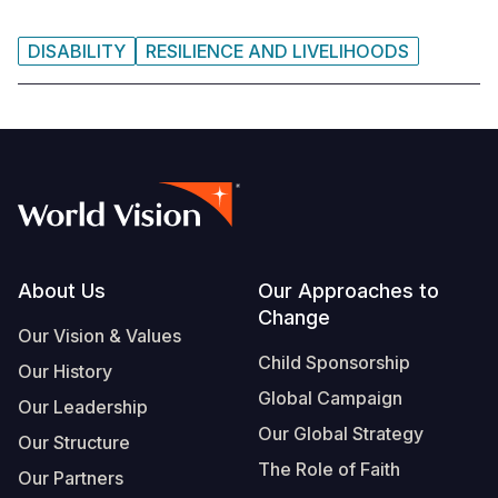
DISABILITY
RESILIENCE AND LIVELIHOODS
Footer
About Us
Our Approaches to
Change
Our Vision & Values
Child Sponsorship
Our History
Global Campaign
Our Leadership
Our Global Strategy
Our Structure
The Role of Faith
Our Partners