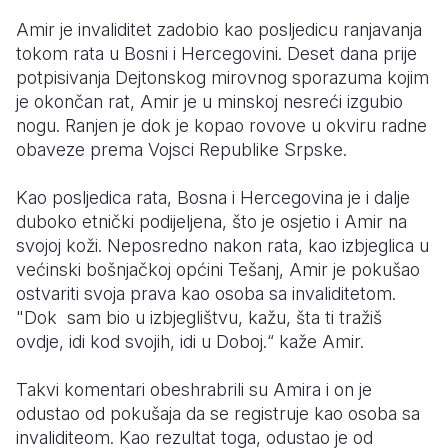
Amir je invaliditet zadobio kao posljedicu ranjavanja
Somalia
South Kor
Romania
tokom rata u Bosni i Hercegovini. Deset dana prije
potpisivanja Dejtonskog mirovnog sporazuma kojim
South Afri
Sri Lanka
Spain
je okončan rat, Amir je u minskoj nesreći izgubio
South Sud
Taiwan
Syria
nogu. Ranjen je dok je kopao rovove u okviru radne
obaveze prema Vojsci Republike Srpske.
Sudan
Timor Lest
Switzerlan
Kao posljedica rata, Bosna i Hercegovina je i dalje
Tanzania
Thailand
Türkiye
duboko etnički podijeljena, što je osjetio i Amir na
Uganda
Vietnam
Ukraine
svojoj koži. Neposredno nakon rata, kao izbjeglica u
većinski bošnjačkoj općini Tešanj, Amir je pokušao
Zambia
Vanuatu
United Ki
ostvariti svoja prava kao osoba sa invaliditetom.
"Dok sam bio u izbjeglištvu, kažu, šta ti tražiš
Zimbabwe
West Bank
ovdje, idi kod svojih, idi u Doboj.“ kaže Amir.
Yemen
Takvi komentari obeshrabrili su Amira i on je
odustao od pokušaja da se registruje kao osoba sa
invaliditeom. Kao rezultat toga, odustao je od