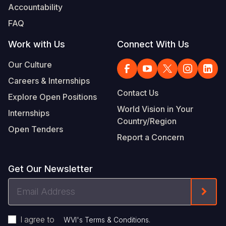
Accountability
FAQ
Work with Us
Connect With Us
Our Culture
Careers & Internships
Contact Us
Explore Open Positions
World Vision in Your
Internships
Country/Region
Open Tenders
Report a Concern
Get Our Newsletter
Email
Form
Address
I agree to
.
WVI's Terms & Conditions