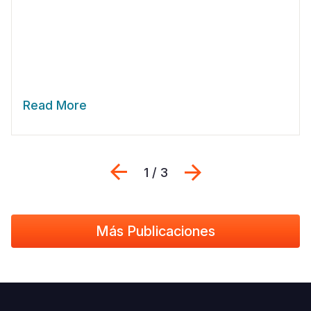
Read More
Previous
Siguiente
1 / 3
Más Publicaciones