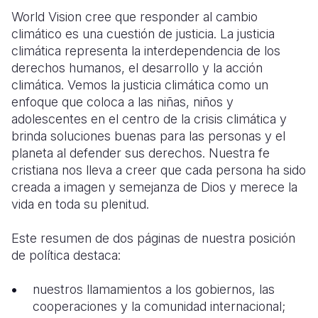
World Vision cree que responder al cambio
Somalia
South Kor
Romania
climático es una cuestión de justicia. La justicia
climática representa la interdependencia de los
South Afri
Sri Lanka
Spain
derechos humanos, el desarrollo y la acción
South Sud
Taiwan
Syria
climática. Vemos la justicia climática como un
enfoque que coloca a las niñas, niños y
Sudan
Timor Lest
Switzerlan
adolescentes en el centro de la crisis climática y
brinda soluciones buenas para las personas y el
Tanzania
Thailand
Türkiye
planeta al defender sus derechos. Nuestra fe
Uganda
Vietnam
Ukraine
cristiana nos lleva a creer que cada persona ha sido
creada a imagen y semejanza de Dios y merece la
Zambia
Vanuatu
United Ki
vida en toda su plenitud.
Zimbabwe
West Bank
Este resumen de dos páginas de nuestra posición
Yemen
de política destaca:
nuestros llamamientos a los gobiernos, las
cooperaciones y la comunidad internacional;