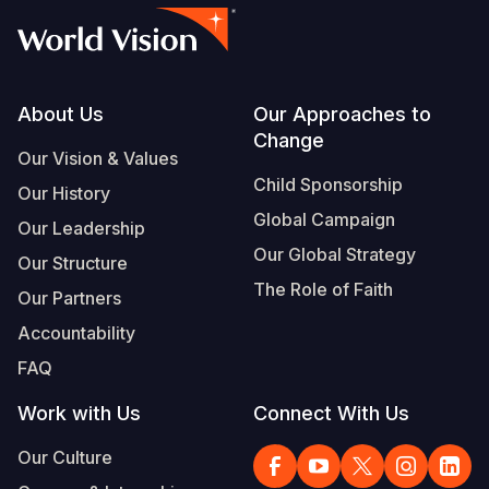
Footer
About Us
Our Approaches to
Change
Our Vision & Values
Child Sponsorship
Our History
Global Campaign
Our Leadership
Our Global Strategy
Our Structure
The Role of Faith
Our Partners
Accountability
FAQ
Work with Us
Connect With Us
Our Culture