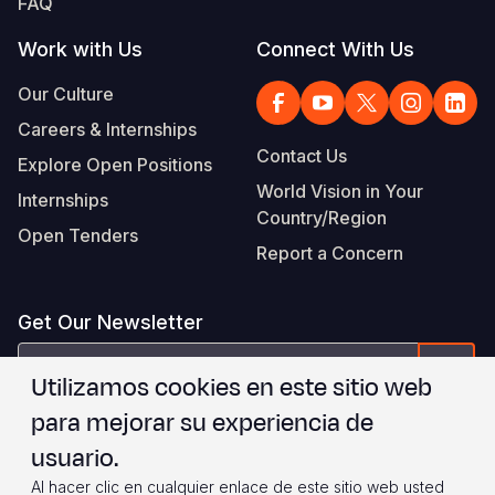
FAQ
Work with Us
Connect With Us
Our Culture
Careers & Internships
Contact Us
Explore Open Positions
World Vision in Your
Internships
Country/Region
Open Tenders
Report a Concern
Get Our Newsletter
correo
Form
Utilizamos cookies en este sitio web
electrónico
para mejorar su experiencia de
Estoy de acuerdo con
.
WVI's Terms & Conditions
usuario.
Al hacer clic en cualquier enlace de este sitio web usted