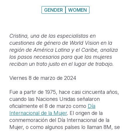
GENDER
WOMEN
Somalia
South Kor
Romania
South Afri
Sri Lanka
Spain
South Sud
Taiwan
Syria
Cristina, una de las especialistas en
cuestiones de género de World Vision en la
Sudan
Timor Lest
Switzerlan
región de América Latina y el Caribe, analiza
los pasos necesarios para que las mujeres
Tanzania
Thailand
Türkiye
reciban un trato justo en el lugar de trabajo.
Uganda
Vietnam
Ukraine
Viernes 8 de marzo de 2024
Zambia
Vanuatu
United Ki
Fue a partir de 1975, hace casi cincuenta años,
Zimbabwe
West Bank
cuando las Naciones Unidas señalaron
Yemen
oficialmente el 8 de marzo como
Día
Internacional de la Mujer
. El origen de la
conmemoración del Día Internacional de la
Mujer, o como algunos países lo llaman 8M, se