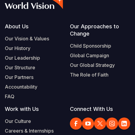
Footer
About Us
Our Approaches to
Change
Our Vision & Values
Child Sponsorship
Our History
Global Campaign
Our Leadership
Our Global Strategy
Our Structure
The Role of Faith
Our Partners
Accountability
FAQ
Work with Us
Connect With Us
Our Culture
Careers & Internships