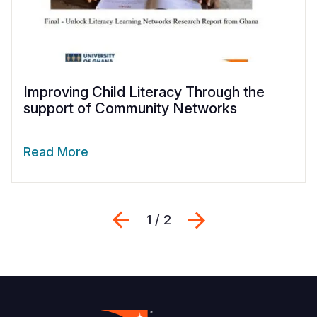
Improving Child Literacy Through the
support of Community Networks
Read More
Previous
Siguiente
1 / 2