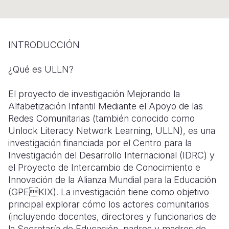
Somalia
South Kor
Romania
South Afri
Sri Lanka
Spain
INTRODUCCIÓN
South Sud
Taiwan
Syria
¿Qué es ULLN?
Sudan
Timor Lest
Switzerlan
El proyecto de investigación Mejorando la
Tanzania
Thailand
Türkiye
Alfabetización Infantil Mediante el Apoyo de las
Redes Comunitarias (también conocido como
Uganda
Vietnam
Ukraine
Unlock Literacy Network Learning, ULLN), es una
Zambia
Vanuatu
United Ki
investigación financiada por el Centro para la
Investigación del Desarrollo Internacional (IDRC) y
Zimbabwe
West Bank
el Proyecto de Intercambio de Conocimiento e
Innovación de la Alianza Mundial para la Educación
Yemen
(GPEKIX). La investigación tiene como objetivo
principal explorar cómo los actores comunitarios
(incluyendo docentes, directores y funcionarios de
la Secretaría de Educación, padres y madres de