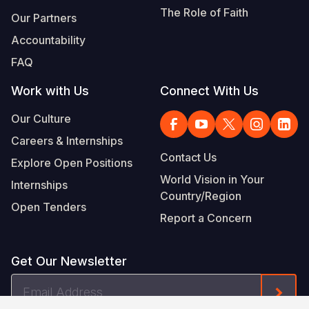
The Role of Faith
Our Partners
Accountability
FAQ
Work with Us
Connect With Us
Our Culture
Careers & Internships
Contact Us
Explore Open Positions
World Vision in Your
Internships
Country/Region
Open Tenders
Report a Concern
Get Our Newsletter
Email
Form
Address