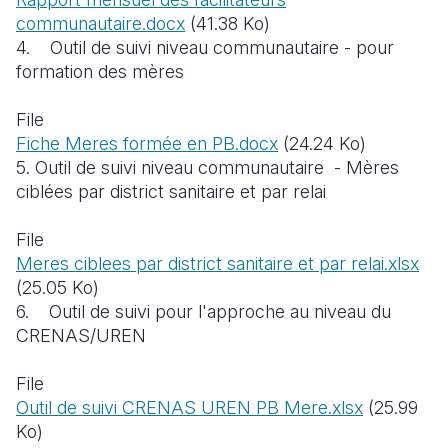
communautaire.docx
(41.38 Ko)
4. Outil de suivi niveau communautaire - pour
formation des m
è
res
File
Fiche Meres formée en PB.docx
(24.24 Ko)
5. Outil de suivi niveau communautaire - M
è
res
cibl
é
es par district sanitaire et par relai
File
Meres ciblees par district sanitaire et par relai.xlsx
(25.05 Ko)
6. Outil de suivi pour l'approche au niveau du
CRENAS/UREN
File
Outil de suivi CRENAS UREN PB Mere.xlsx
(25.99
Ko)