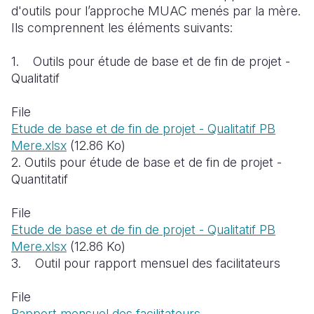
d'
outils pour l’approche MUAC
menés
par la mère.
South Afri
South Kor
Romania
Ils comprennent les éléments suivants:
South Sud
Sri Lanka
Spain
1. Outils pour
é
tude de base et de fin de projet -
Qualitatif
Sudan
Taiwan
Syria
Tanzania
Timor Lest
Switzerlan
File
Etude de base et de fin de projet - Qualitatif PB
Uganda
Thailand
Türkiye
Mere.xlsx
(12.86 Ko)
2.
Outils pour
é
tude de base et de fin de projet -
Zambia
Vietnam
Ukraine
Quantitatif
Zimbabwe
Vanuatu
United Ki
File
West Bank
Etude de base et de fin de projet - Qualitatif PB
Mere.xlsx
(12.86 Ko)
Yemen
3.
Outil pour rapport mensuel des facilitateurs
File
Rapport mensuel des facilitateurs