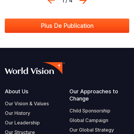
Previous
Suivant
1 / 4
Plus De Publication
Footer
About Us
Our Approaches to
Change
Our Vision & Values
Child Sponsorship
Our History
Global Campaign
Our Leadership
Our Global Strategy
Our Structure