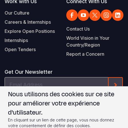
Work with Us
Connect With Us
Our Culture
Careers & Internships
Contact Us
Explore Open Positions
World Vision in Your
Internships
Country/Region
Open Tenders
Report a Concern
Get Our Newsletter
Email
Form
Address
Nous utilisons des cookies sur ce site
Je suis d'accord avec les
.
WVI's Terms & Conditions
pour améliorer votre expérience
d'utilisateur.
Footer
Privacy Policy
Terms of Use
En cliquant sur un lien de cette page, vous nous donnez
votre consentement de définir des cookies.
© 2026 World Vision International