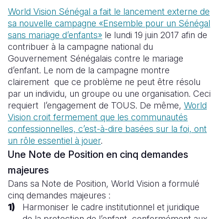
World Vision Sénégal a fait le lancement externe de
South Afri
South Kor
Romania
sa nouvelle campagne «Ensemble pour un Sénégal
sans mariage d’enfants»
le lundi 19 juin 2017 afin de
South Sud
Sri Lanka
Spain
contribuer à la campagne national du
Sudan
Taiwan
Syria
Gouvernement Sénégalais contre le mariage
d’enfant. Le nom de la campagne montre
Tanzania
Timor Lest
Switzerlan
clairement que ce problème ne peut être résolu
par un individu, un groupe ou une organisation. Ceci
Uganda
Thailand
Türkiye
requiert l’engagement de TOUS. De même,
World
Zambia
Vietnam
Ukraine
Vision croit fermement que les communautés
confessionnelles, c’est-à-dire basées sur la foi, ont
Zimbabwe
Vanuatu
United Ki
un rôle essentiel à jouer
.
Une Note de Position en cinq demandes
West Bank
majeures
Yemen
Dans sa Note de Position, World Vision a formulé
cinq demandes majeures :
Harmoniser le cadre institutionnel et juridique
de la protection de l’enfant, conformément aux