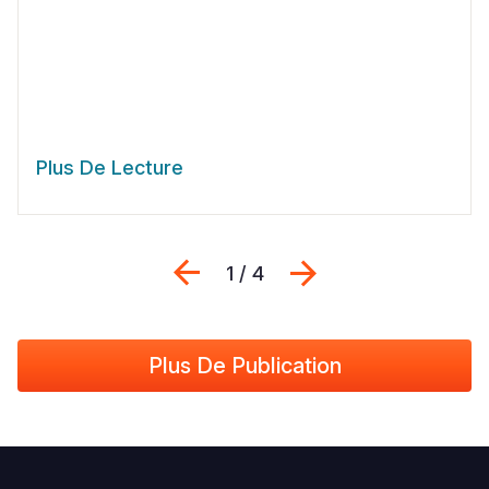
Plus De Lecture
Previous
Suivant
1 / 4
Plus De Publication