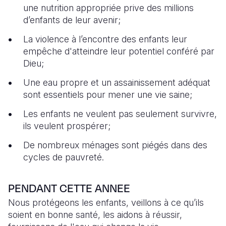
une nutrition appropriée prive des millions
South Afri
South Kor
Romania
d’enfants de leur avenir;
La violence à l’encontre des enfants leur
South Sud
Sri Lanka
Spain
empêche d'atteindre leur potentiel conféré par
Sudan
Taiwan
Syria
Dieu;
Tanzania
Timor Lest
Switzerlan
Une eau propre et un assainissement adéquat
sont essentiels pour mener une vie saine;
Uganda
Thailand
Türkiye
Les enfants ne veulent pas seulement survivre,
Zambia
Vietnam
Ukraine
ils veulent prospérer;
Zimbabwe
Vanuatu
United Ki
De nombreux ménages sont piégés dans des
cycles de pauvreté.
West Bank
Yemen
PENDANT CETTE ANNEE
Nous protégeons les enfants, veillons à ce qu’ils
soient en bonne santé, les aidons à réussir,