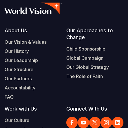
Footer
About Us
Our Approaches to
Change
Our Vision & Values
Child Sponsorship
Our History
Global Campaign
Our Leadership
Our Global Strategy
Our Structure
The Role of Faith
Our Partners
Accountability
FAQ
Work with Us
Connect With Us
Our Culture