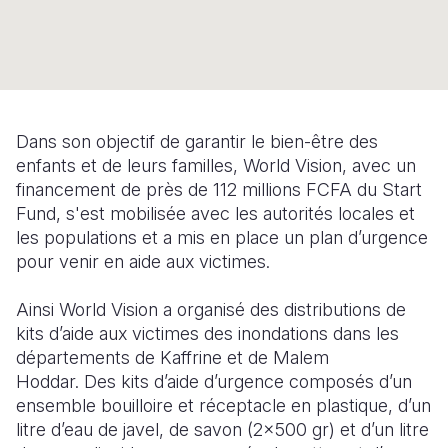
Syria Cris
Ghana
Ecuador
Japan
European 
Ukraine Cri
Kenya
El Salvado
Laos
Finland
Venezuela 
Lesotho
Guatemala
Malaysia
France
Yemen Em
Malawi
Haiti
Mongolia
Georgia
Dans son objectif de garantir le bien-être des
enfants et de leurs familles, World Vision, avec un
Mali
Honduras
Myanmar
Germany
financement de près de 112 millions FCFA du Start
Mauritania
Mexico
Nepal
Iraq
Fund, s'est mobilisée avec les autorités locales et
les populations et a mis en place un plan d’urgence
Mozambiq
Nicaragua
New Zeala
Ireland
pour venir en aide aux victimes.
Niger
Peru
North Kor
Italy
Ainsi World Vision a organisé des distributions de
Rwanda
United Sta
Papua New
Jordan
kits d’aide aux victimes
des inondations
dans les
départements de
Kaffrine
et de
Malem
Senegal
Venezuela
Philippines
Lebanon
Hoddar
.
Des kits d’aide d’urgence composés d’un
ensemble bouilloire et réceptacle en plastique, d’un
Sierra Leo
Singapore
Moldova
litre d’eau de javel, de savon (2x500 gr) et d’un litre
Somalia
Solomon I
Netherlan