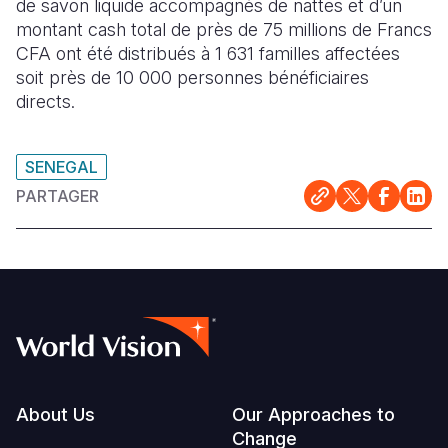
de savon liquide accompagnés de nattes et d’un
montant cash total de près de 75 millions de Francs
South Afri
South Kor
Romania
CFA ont été distribués
à 1 631 familles affectées
soit près de 10 000 personnes bénéficiaires
South Sud
Sri Lanka
Spain
directs.
Sudan
Taiwan
Syria
Tanzania
Timor Lest
Switzerlan
SENEGAL
PARTAGER
Uganda
Thailand
Türkiye
Zambia
Vietnam
Ukraine
Zimbabwe
Vanuatu
United Ki
West Bank
Yemen
Footer
About Us
Our Approaches to
Change