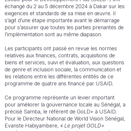
échangé du 2 au 5 décembre 2024 à Dakar sur les
South Afri
South Kor
Romania
exigences et standards de sa mise en œuvre. Il
s’agit d’une étape importante avant le démarrage
South Sud
Sri Lanka
Spain
pour s’assurer que toutes les parties prenantes de
l’implémentation sont au même diapason.
Sudan
Taiwan
Syria
Tanzania
Timor Lest
Switzerlan
Les participants ont passé en revue les normes
relatives aux finances, contrats, acquisitions de
Uganda
Thailand
Türkiye
biens et services, suivi et évaluation, aux questions
de genre et inclusion sociale, la communication et
Zambia
Vietnam
Ukraine
les relations entre les différentes entités de ce
Zimbabwe
Vanuatu
United Ki
programme de quatre ans financé par USAID.
West Bank
Ce programme représente un levier important
pour améliorer la gouvernance locale au Sénégal, a
Yemen
précisé Samba, le référent de GoLD+ à USAID.
Pour le Directeur National de World Vision Sénégal,
Evariste Habiyambere,
«
Le projet GOLD+