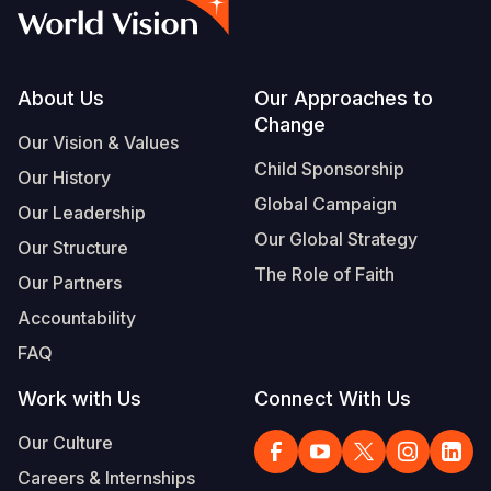
Footer
About Us
Our Approaches to
Change
Our Vision & Values
Child Sponsorship
Our History
Global Campaign
Our Leadership
Our Global Strategy
Our Structure
The Role of Faith
Our Partners
Accountability
FAQ
Work with Us
Connect With Us
Our Culture
Careers & Internships