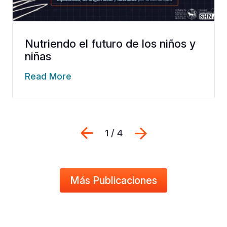
Nutriendo el futuro de los niños y
niñas
Read More
Previous
Siguiente
1 / 4
Más Publicaciones