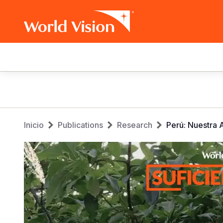
Main
navigation
Pasar
al
contenido
Sobrescribir
principal
Inicio
Publications
Research
Perú: Nuestra 
enlaces
de
ayuda
a