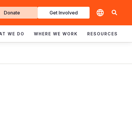
t
Donate
Get Involved
volved
AT WE DO
WHERE WE WORK
RESOURCES