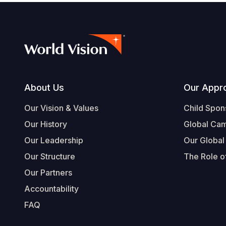
Footer
About Us
Our Appr
Our Vision & Values
Child Spon
Our History
Global Ca
Our Leadership
Our Global
Our Structure
The Role of
Our Partners
Accountability
FAQ