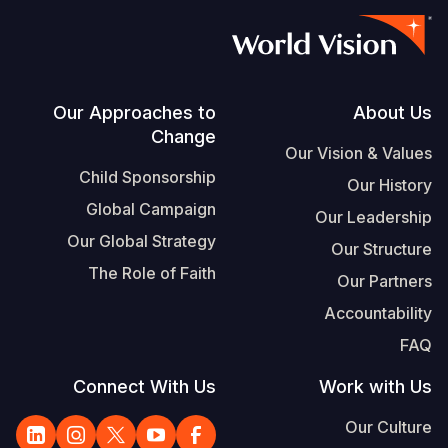
Footer
Our Approaches to
About Us
Change
Our Vision & Values
Child Sponsorship
Our History
Global Campaign
Our Leadership
Our Global Strategy
Our Structure
The Role of Faith
Our Partners
Accountability
FAQ
Connect With Us
Work with Us
Our Culture