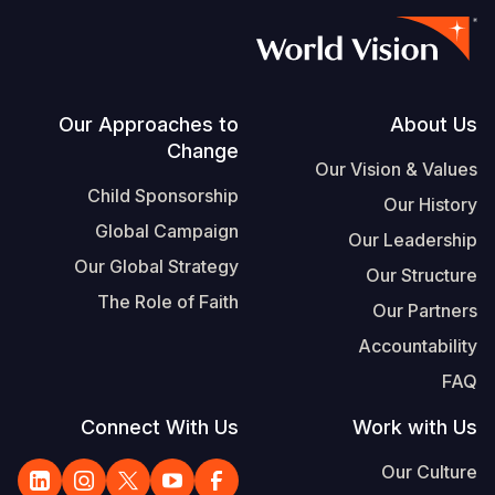
Footer
Our Approaches to
About Us
Change
Our Vision & Values
Child Sponsorship
Our History
Global Campaign
Our Leadership
Our Global Strategy
Our Structure
The Role of Faith
Our Partners
Accountability
FAQ
Connect With Us
Work with Us
Our Culture