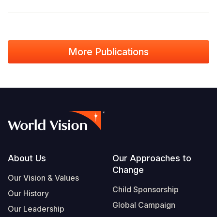
More Publications
Footer
About Us
Our Approaches to
Change
Our Vision & Values
Child Sponsorship
Our History
Global Campaign
Our Leadership