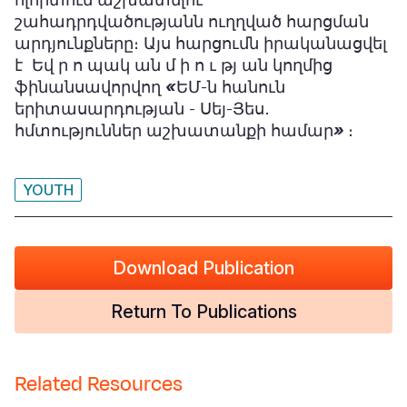
շահադրդվածությանն ուղղված հարցման
Somalia
South Kor
Romania
արդյունքները։ Այս հարցումն իրականացվել
է Եվ ր ո պակ ան մ ի ո ւ թյ ան կողմից
South Afri
Sri Lanka
Spain
ֆինանսավորվող
«
ԵՄ-ն հանուն
South Sud
Taiwan
Syria
երիտասարդության - Սեյ-Յես․
հմտություններ աշխատանքի համար
»
։
Sudan
Timor Lest
Switzerlan
Tanzania
Thailand
Türkiye
YOUTH
Uganda
Vietnam
Ukraine
Zambia
Vanuatu
United Ki
Download Publication
Zimbabwe
West Bank
Return To Publications
Yemen
Related Resources