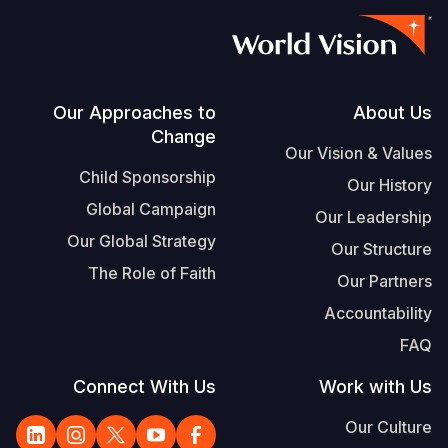
Footer
Our Approaches to
About Us
Change
Our Vision & Values
Child Sponsorship
Our History
Global Campaign
Our Leadership
Our Global Strategy
Our Structure
The Role of Faith
Our Partners
Accountability
FAQ
Connect With Us
Work with Us
Our Culture