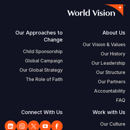
Footer
Our Approaches to
About Us
Change
Our Vision & Values
Child Sponsorship
Our History
Global Campaign
Our Leadership
Our Global Strategy
Our Structure
The Role of Faith
Our Partners
Accountability
FAQ
Connect With Us
Work with Us
Our Culture