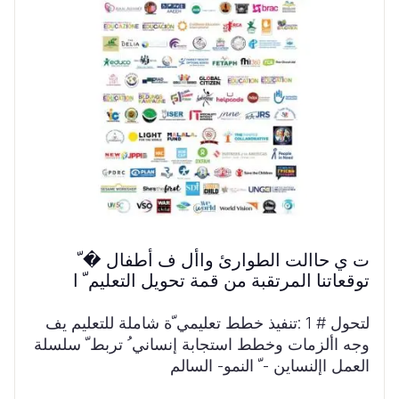
ت ي حاالت الطوارئ واأل ف أطفال � ّ
توقعاتنا المرتقبة من قمة تحويل التعليم ّ ا
لتحول # 1 :تنفيذ خطط تعليمي ّة شاملة للتعليم يف
وجه األزمات وخطط استجابة إنساني ُ تربط ّ سلسلة
العمل اإلنساين - ّ النمو- السالم