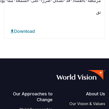
مرتبطة†بالفساد†قد†تُشكّل†ضررًا†على†السمعة†ممّا†يؤد
تق
Download
Footer
Our Approaches to
About Us
Change
Our Vision & Values