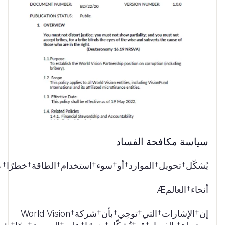
سياسة مكافحة الفساد
يُشكّل†تحويل†الموارد†أو†سوء†استخدام†الطاقة†خطرًا†
أنحاء†العالمÆ
إن†الإشارات†التي†توحِي†بأن†شركة†World Vision