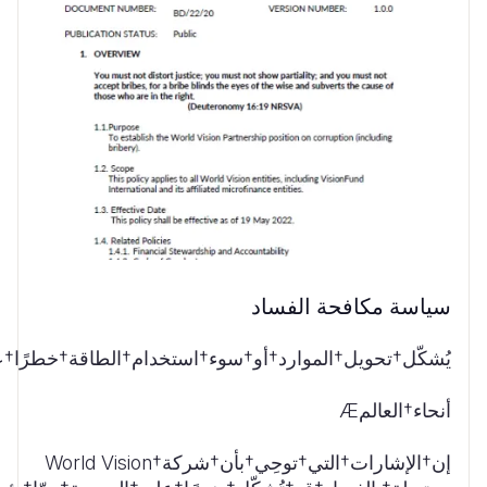
سياسة مكافحة الفساد
يُشكّل†تحويل†الموارد†أو†سوء†استخدام†الطاقة†خطرًا†
أنحاء†العالمÆ
إن†الإشارات†التي†توحِي†بأن†شركة†World Vision