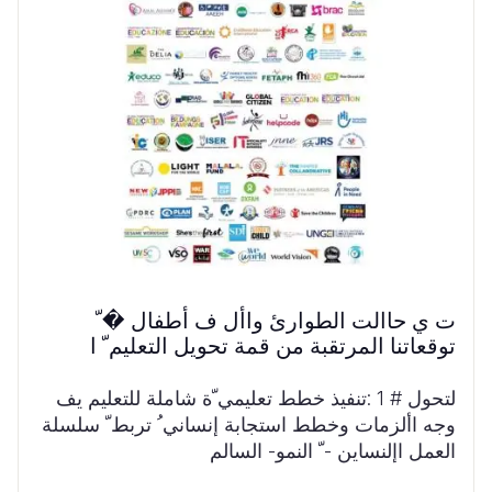
ت ي حاالت الطوارئ واأل ف أطفال � ّ
توقعاتنا المرتقبة من قمة تحويل التعليم ّ ا
لتحول # 1 :تنفيذ خطط تعليمي ّة شاملة للتعليم يف
وجه األزمات وخطط استجابة إنساني ُ تربط ّ سلسلة
العمل اإلنساين - ّ النمو- السالم