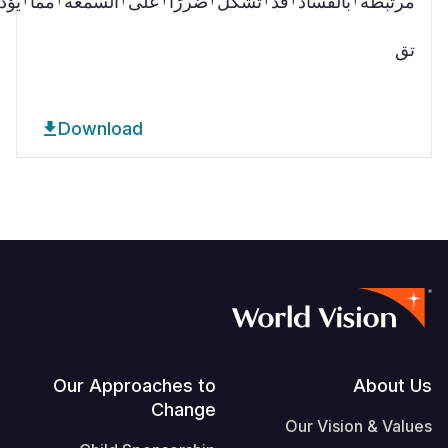
مرتبطة†بالفساد†قد†تُشكّل†ضررًا†على†السمعة†ممّا†يؤد
تق
Download
Footer
Our Approaches to
About Us
Change
Our Vision & Values