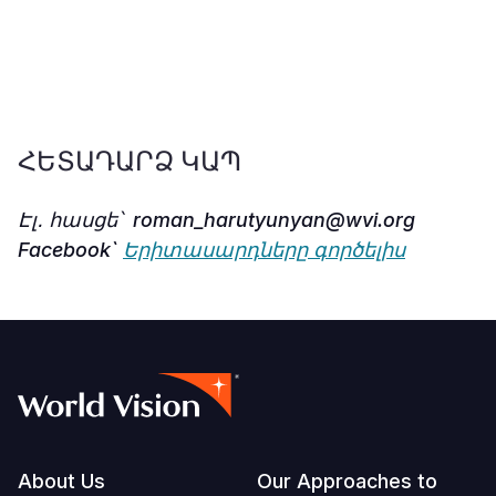
ՀԵՏԱԴԱՐՁ ԿԱՊ
Էլ․ հասցե՝ roman_harutyunyan@wvi.org
Facebook`
Երիտասարդները գործելիս
Footer
About Us
Our Approaches to