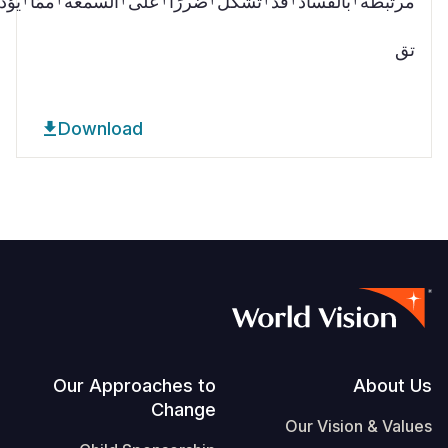
مرتبطة†بالفساد†قد†تُشكّل†ضررًا†على†السمعة†ممّا†يؤد
تق
Download
Footer
Our Approaches to
About Us
Change
Our Vision & Values