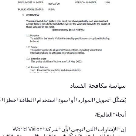
سياسة مكافحة الفساد
يُشكّل†تحويل†الموارد†أو†سوء†استخدام†الطاقة†خطرًا†
أنحاء†العالمÆ
إن†الإشارات†التي†توحِي†بأن†شركة†World Vision