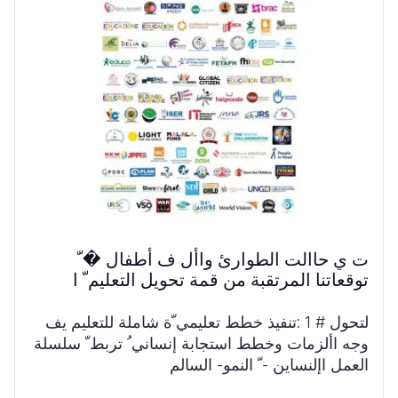
ت ي حاالت الطوارئ واأل ف أطفال � ّ
توقعاتنا المرتقبة من قمة تحويل التعليم ّ ا
لتحول # 1 :تنفيذ خطط تعليمي ّة شاملة للتعليم يف
وجه األزمات وخطط استجابة إنساني ُ تربط ّ سلسلة
العمل اإلنساين - ّ النمو- السالم