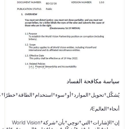
سياسة مكافحة الفساد
يُشكّل†تحويل†الموارد†أو†سوء†استخدام†الطاقة†خطرًا†
أنحاء†العالمÆ
إن†الإشارات†التي†توحِي†بأن†شركة†World Vision