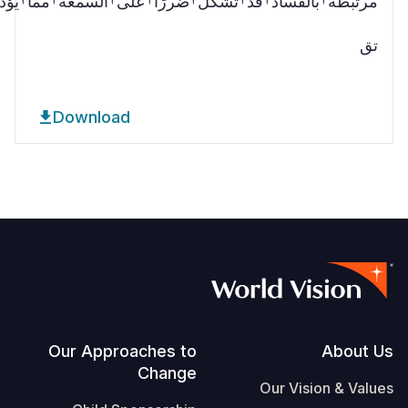
مرتبطة†بالفساد†قد†تُشكّل†ضررًا†على†السمعة†ممّا†يؤد
تق
Download
Footer
Our Approaches to
About Us
Change
Our Vision & Values