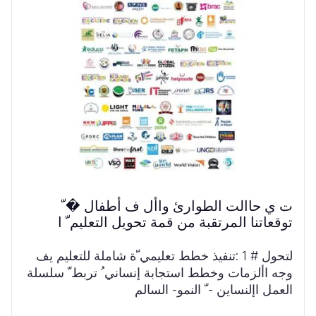
ت ي حاالت الطوارئ واأل ف أطفال � ّ
توقعاتنا المرتقبة من قمة تحويل التعليم ّ ا
لتحول # 1 :تنفيذ خطط تعليمي ّة شاملة للتعليم يف
وجه األزمات وخطط استجابة إنساني ُ تربط ّ سلسلة
العمل اإلنساين - ّ النمو- السالم