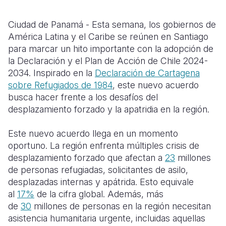
Somalia
South Kor
Romania
Ciudad de Panamá - Esta semana, los gobiernos de
América Latina y el Caribe se reúnen en Santiago
South Afri
Sri Lanka
Spain
para marcar un hito importante con la adopción de
South Sud
Taiwan
Syria
la Declaración y el Plan de Acción de Chile 2024-
2034. Inspirado en la
Declaración de Cartagena
Sudan
Timor Lest
Switzerlan
sobre Refugiados de 1984
, este nuevo acuerdo
busca hacer frente a los desafíos del
Tanzania
Thailand
Türkiye
desplazamiento forzado y la apatridia en la región.
Uganda
Vietnam
Ukraine
Este nuevo acuerdo llega en un momento
Zambia
Vanuatu
United Ki
oportuno. La región enfrenta múltiples crisis de
desplazamiento forzado que afectan a
23
millones
Zimbabwe
West Bank
de personas refugiadas, solicitantes de asilo,
Yemen
desplazadas internas y apátrida. Esto equivale
al
17%
de la cifra global. Además, más
de
30
millones de personas en la región necesitan
asistencia humanitaria urgente, incluidas aquellas