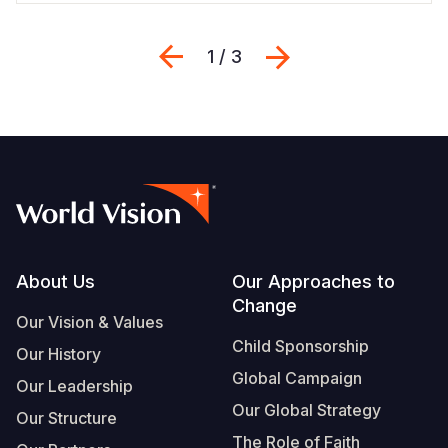
Previous
Next
1 / 3
Footer
About Us
Our Approaches to
Change
Our Vision & Values
Child Sponsorship
Our History
Global Campaign
Our Leadership
Our Global Strategy
Our Structure
The Role of Faith