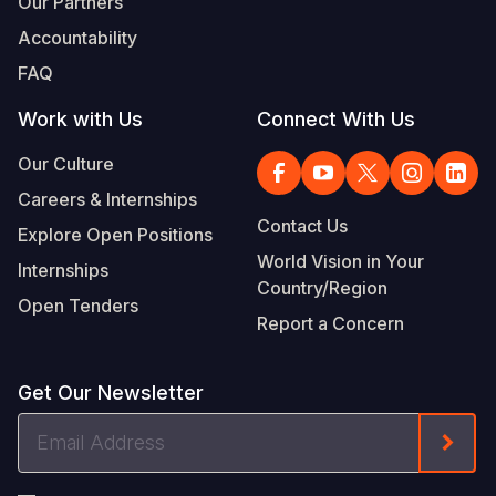
Our Partners
Accountability
FAQ
Work with Us
Connect With Us
Our Culture
Careers & Internships
Contact Us
Explore Open Positions
World Vision in Your
Internships
Country/Region
Open Tenders
Report a Concern
Get Our Newsletter
Email
Form
Address