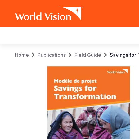
Main
navigation
Skip
Breadcrumb
Home
Publications
Field Guide
Savings for
to
main
content