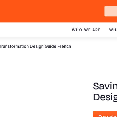
Ge
In
WHO WE ARE
WH
 Transformation Design Guide French
Savin
Desi