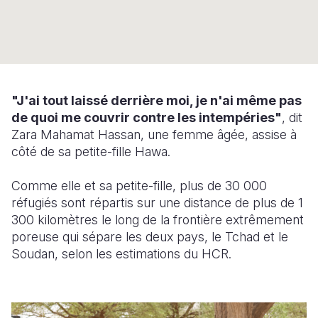
Syria Cris
Ethiopia
Ecuador
Japan
European 
Ukraine Cri
Ghana
El Salvado
Laos
Finland
Venezuela 
Kenya
Guatemala
Malaysia
France
Yemen Em
Lesotho
Haiti
Mongolia
Georgia
"J'ai tout laissé derrière moi, je n'ai même pas
de quoi me couvrir contre les intempéries"
Malawi
Honduras
Myanmar
Germany
, dit
Zara Mahamat Hassan, une femme âgée, assise à
Mali
Mexico
Nepal
Iraq
côté de sa petite-fille Hawa.
Mauritania
Nicaragua
New Zeala
Ireland
Comme elle et sa petite-fille, plus de 30 000
réfugiés sont répartis sur une distance de plus de 1
Mozambiq
Peru
North Kor
Italy
300 kilomètres le long de la frontière extrêmement
Niger
United Sta
Papua New
Jordan
poreuse qui sépare les deux pays, le Tchad et le
Soudan, selon les estimations du HCR.
Rwanda
Venezuela
Philippines
Lebanon
Senegal
Singapore
Moldova
Sierra Leo
Solomon I
Netherlan