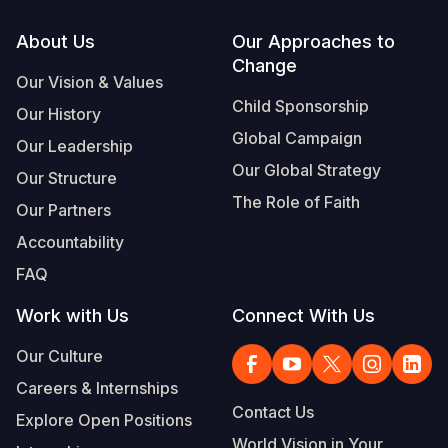
Footer
About Us
Our Approaches to
Change
Our Vision & Values
Child Sponsorship
Our History
Global Campaign
Our Leadership
Our Global Strategy
Our Structure
The Role of Faith
Our Partners
Accountability
FAQ
Work with Us
Connect With Us
Our Culture
Careers & Internships
Contact Us
Explore Open Positions
World Vision in Your