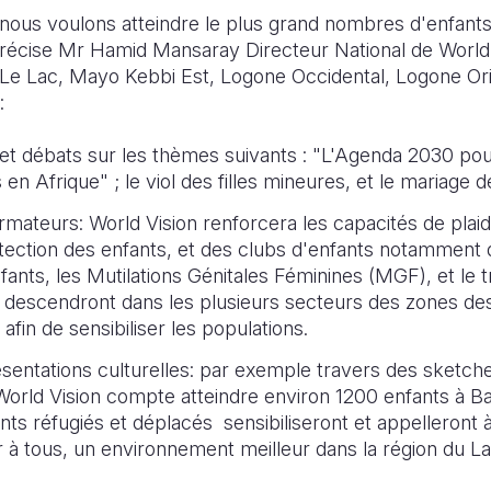
, nous voulons atteindre le plus grand nombres d'enfant
précise Mr Hamid Mansaray Directeur National de World 
: Le Lac, Mayo Kebbi Est, Logone Occidental, Logone Ori
:
et débats sur les thèmes suivants : "L'Agenda 2030 po
en Afrique" ; le viol des filles mineures, et le mariage d
rmateurs: World Vision renforcera les capacités de plai
tection des enfants, et des clubs d'enfants notamment 
fants, les Mutilations Génitales Féminines (MGF), et le t
ur, descendront dans les plusieurs secteurs des zones 
fin de sensibiliser les populations.
ésentations culturelles: par exemple travers des sketc
World Vision compte atteindre environ 1200 enfants à B
nts réfugiés et déplacés sensibiliseront et appelleront à
r à tous, un environnement meilleur dans la région du L