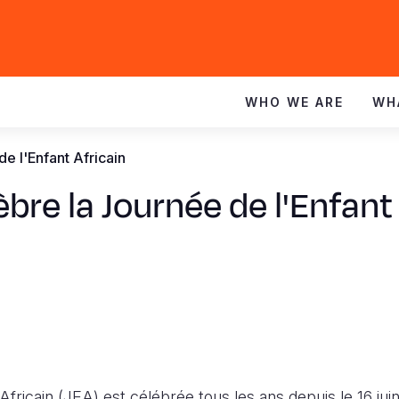
WHO WE ARE
WH
e l'Enfant Africain
bre la Journée de l'Enfant
Africain (JEA) est célébrée tous les ans depuis le 16 juin