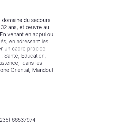
 le domaine du secours
s 32 ans, et œuvre au
 En venant en appui ou
és, en adressant les
er un cadre propice
 : Santé, Education,
xistence; dans les
gone Oriental, Mandoul
+235) 66537974