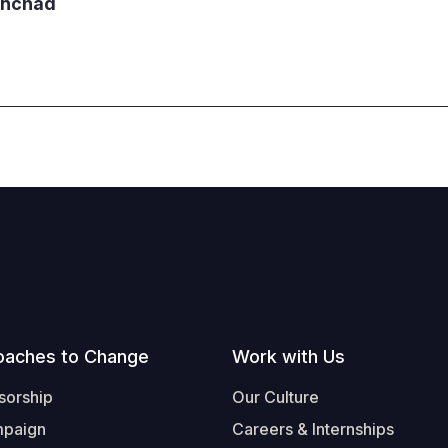
onchad
oaches to Change
Work with Us
sorship
Our Culture
mpaign
Careers & Internships