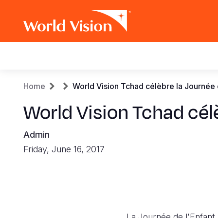
Main
navigation
Skip
Breadcrumb
Home
World Vision Tchad célèbre la Journée d
to
main
World Vision Tchad célè
content
Admin
Friday, June 16, 2017
La Journée de l'Enfant 