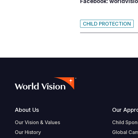
Facebook: worldvisi
CHILD PROTECTION
Footer
About Us
Our Appr
Our Vision & Values
Child Spon
Our History
Global Ca