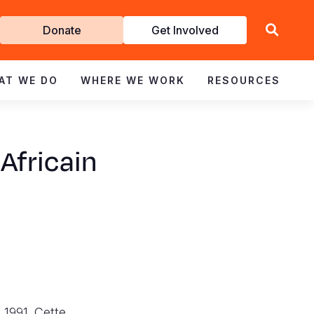
Get
Donate
Get Involved
Involved
AT WE DO
WHERE WE WORK
RESOURCES
 Africain
 1991. Cette