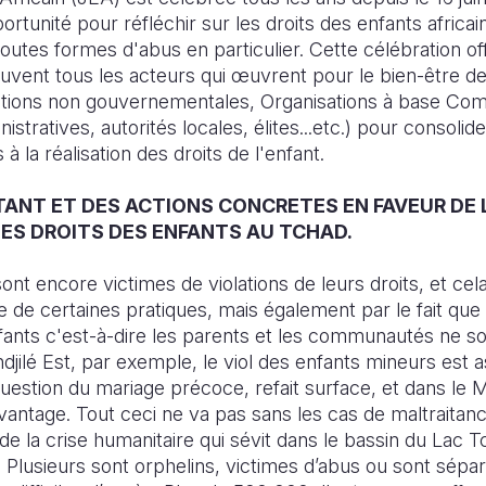
rtunité pour réfléchir sur les droits des enfants africai
toutes formes d'abus en particulier. Cette célébration 
uvent tous les acteurs qui œuvrent pour le bien-être de
sations non gouvernementales, Organisations à base Co
nistratives, autorités locales, élites...etc.) pour consolide
à la réalisation des droits de l'enfant.
TANT ET DES ACTIONS CONCRETES EN FAVEUR DE
DES DROITS DES ENFANTS AU TCHAD.
t encore victimes de violations de leurs droits, et cel
ce de certaines pratiques, mais également par le fait que
nfants c'est-à-dire les parents et les communautés ne 
ndjilé Est, par exemple, le viol des enfants mineurs est 
uestion du mariage précoce, refait surface, et dans le M
avantage. Tout ceci ne va pas sans les cas de maltraita
e la crise humanitaire qui sévit dans le bassin du Lac Tc
. Plusieurs sont orphelins, victimes d’abus ou sont sépar