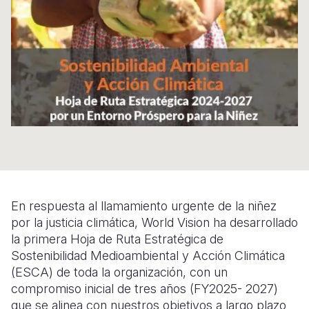
Somalia
South Kor
Romania
South Afri
Sri Lanka
Spain
South Sud
Taiwan
Syria
Sudan
Timor Lest
Switzerlan
Tanzania
Thailand
Türkiye
Uganda
Vietnam
Ukraine
Zambia
Vanuatu
United Ki
En respuesta al llamamiento urgente de la niñez
Zimbabwe
West Bank
por la justicia climática, World Vision ha desarrollado
la primera Hoja de Ruta Estratégica de
Yemen
Sostenibilidad Medioambiental y Acción Climática
(ESCA) de toda la organización, con un
compromiso inicial de tres años (FY2025- 2027)
que se alinea con nuestros objetivos a largo plazo