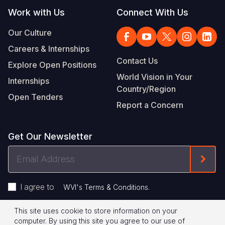
Work with Us
Connect With Us
Our Culture
Careers & Internships
Contact Us
Explore Open Positions
World Vision in Your
Internships
Country/Region
Open Tenders
Report a Concern
Get Our Newsletter
Email
Form
Address
I agree to
.
WVI's Terms & Conditions
This site uses cookie to store information on your
Footer
Privacy Policy
Terms of Use
computer. By using this site you agree to our use of