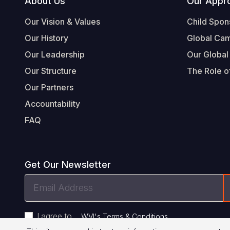
Footer
About Us
Our Appr
Our Vision & Values
Child Spon
Our History
Global Ca
Our Leadership
Our Global
Our Structure
The Role of
Our Partners
Accountability
FAQ
Get Our Newsletter
Email
Address
I agree to
.
WVI's Terms & Conditions