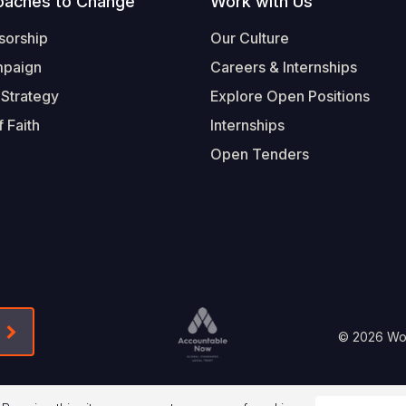
oaches to Change
Work with Us
sorship
Our Culture
mpaign
Careers & Internships
 Strategy
Explore Open Positions
 Faith
Internships
Open Tenders
Form-Submit-Link On The Mailchimp Signup In 
Footer
© 2026 Worl
Legal