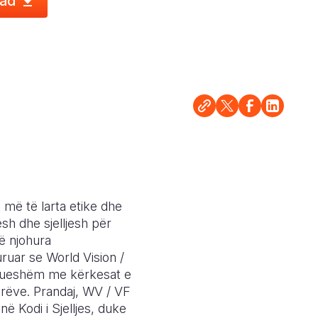
ad
 më të larta etike dhe
esh dhe sjelljesh për
të njohura
uruar se World Vision /
ajtueshëm me kërkesat e
orëve. Prandaj, WV / VF
ë Kodi i Sjelljes, duke