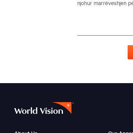
njohur marrëveshjen pë