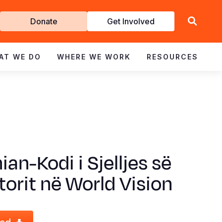
Get
Donate
Get Involved
Involved
AT WE DO
WHERE WE WORK
RESOURCES
ian-Kodi i Sjelljes së
torit në World Vision