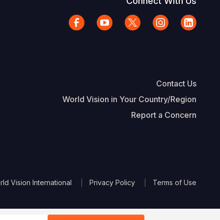
Connect With Us
Contact Us
World Vision in Your Country/Region
Report a Concern
The Footer
d Vision International
Privacy Policy
Terms of Use