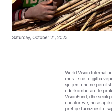
Saturday, October 21, 2023
World Vision Internatio
morale në të gjitha vepr
sjelljen tonë në përdit
ndërkombëtare të prokuri
VisionFund, dhe secili 
donatorëve, nëse aplik
pret që furnizuesit e sa