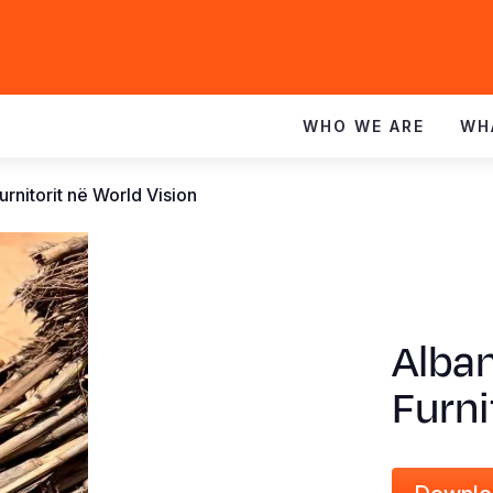
WHO WE ARE
WH
urnitorit në World Vision
Alban
Furni