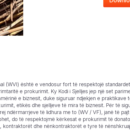
Downlo
nal (WVI) është e vendosur fort të respektojë standardet
imtaritë e prokurimit. Ky Kodi i Sjelljes jep një set parim
shmërinë e biznesit, duke siguruar ndjekjen e praktikave 
mit, etikës dhe sjelljeve të mira të biznesit. Për të sig
prej ndërmarrjeve të lidhura me to (WV / VF), janë të p
ohet, do të respektojmë kërkesat e prokurimit të donat
j, kontraktorët dhe nënkontraktorët e tyre të nënshkruajn