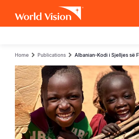
Main
navigation
Skip
Breadcrumb
Home
Publications
Albanian-Kodi i Sjelljes së F
to
main
content